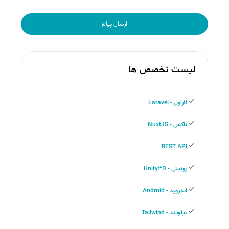
ارسال پیام
لیست تخصص ها
لاراول - Laravel
ناکس - NuxtJS
REST API
یونیتی - Unity3D
اندروید - Android
تیلویند - Tailwind